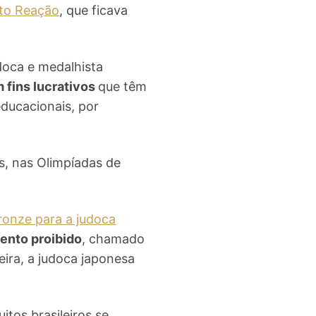
uto Reação
, que ficava
doca e medalhista
 fins lucrativos
que têm
educacionais, por
os, nas Olimpíadas de
ronze para a judoca
nto proibido
, chamado
eira, a judoca japonesa
itos brasileiros se