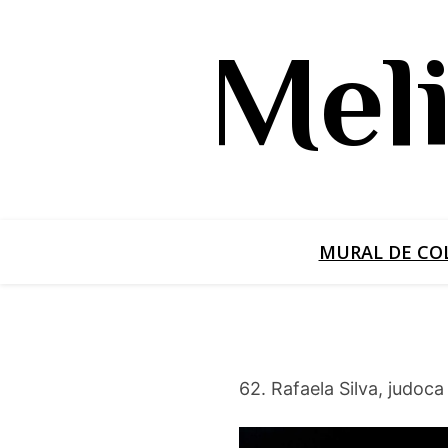
Pular
para
Mel
o
conteúdo
MURAL DE CO
62. Rafaela Silva, judoca