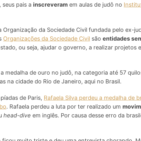
, seus pais a
inscreveram
em aulas de judô no
Instit
a Organização da Sociedade Civil fundada pelo ex-ju
As
Organizações da Sociedade Civil
são
entidades sem
stado, ou seja, ajudar o governo, a realizar projetos 
 a medalha de ouro no judô, na categoria até 57 quil
as na cidade do Rio de Janeiro, aqui no Brasil.
píadas de Paris,
Rafaela Silva perdeu a medalha de b
ubo
. Rafaela perdeu a luta por ter realizado um
movime
ou
head-dive
em inglês. Por causa desse erro da brasil
a ficou muito triste e deu uma entrevista chorando. Mu