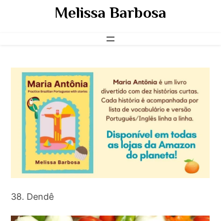
Pular
Melissa Barbosa
para
o
conteúdo
38. Dendê