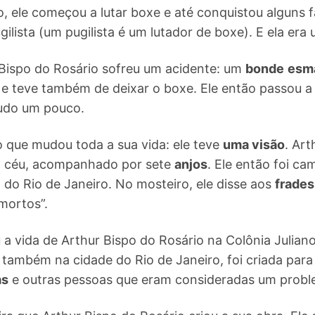
, ele começou a lutar boxe e até conquistou alguns 
gilista (um pugilista é um lutador de boxe). E ela era
Bispo do Rosário sofreu um acidente: um
bonde
esm
 e teve também de deixar o boxe. Ele então passou a
udo um pouco.
 que mudou toda a sua vida: ele teve
uma visão
. Art
o céu, acompanhado por sete
anjos
. Ele então foi c
do Rio de Janeiro. No mosteiro, ele disse aos
frades
 mortos”.
a vida de Arthur Bispo do Rosário na Colônia Juliano
a também na cidade do Rio de Janeiro, foi criada para
as
e outras pessoas que eram consideradas um probl