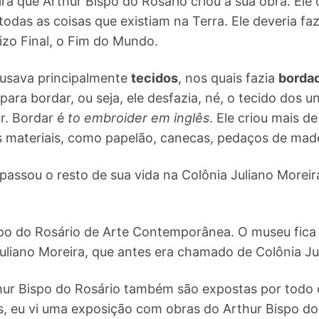
ra que Arthur Bispo do Rosário criou a sua obra. Ele 
todas as coisas que existiam na Terra. Ele deveria fa
uizo Final, o Fim do Mundo.
 usava principalmente
tecidos
, nos quais fazia
borda
para bordar, ou seja, ele desfazia, né, o tecido dos 
ar. Bordar é
to embroider em inglês
. Ele criou mais 
 materiais, como papelão, canecas, pedaços de made
passou o resto de sua vida na Colônia Juliano Moreira
spo do Rosário de Arte Contemporânea. O museu fica 
Juliano Moreira, que antes era chamado de Colônia Ju
hur Bispo do Rosário também são expostas por todo o
ás, eu vi uma exposição com obras do Arthur Bispo d