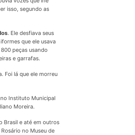
ouvia vozes que lhe
zer isso, segundo as
dos
. Ele desfiava seus
uniformes que ele usava
de 800 peças usando
iras e garrafas.
. Foi lá que ele morreu
no Instituto Municipal
liano Moreira.
 Brasil e até em outros
o Rosário no Museu de