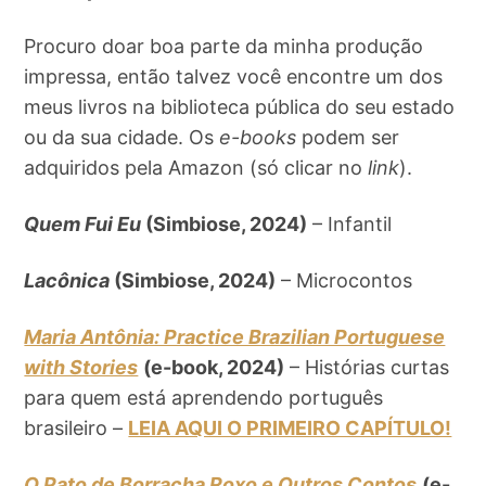
Procuro doar boa parte da minha produção
impressa, então talvez você encontre um dos
meus livros na biblioteca pública do seu estado
ou da sua cidade. Os
e-books
podem ser
adquiridos pela Amazon (só clicar no
link
).
Quem Fui Eu
(Simbiose, 2024)
– Infantil
Lacônica
(Simbiose, 2024)
– Microcontos
Maria Antônia: Practice Brazilian Portuguese
with Stories
(e-book, 2024)
– Histórias curtas
para quem está aprendendo português
brasileiro –
LEIA AQUI O PRIMEIRO CAPÍTULO!
O Pato de Borracha Roxo e Outros Contos
(e-